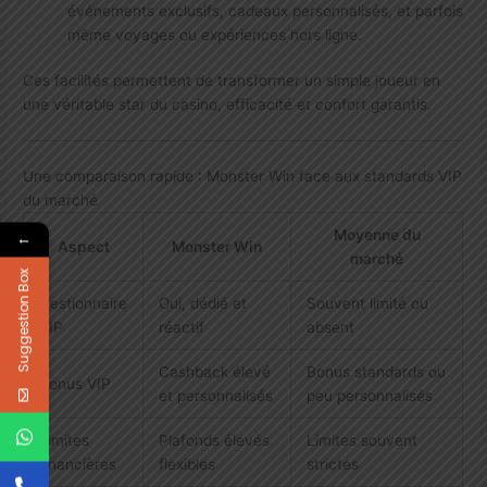
événements exclusifs, cadeaux personnalisés, et parfois
même voyages ou expériences hors ligne.
Ces facilités permettent de transformer un simple joueur en
une véritable star du casino, efficacité et confort garantis.
Une comparaison rapide : Monster Win face aux standards VIP
du marché
Moyenne du
←
Aspect
Monster Win
marché
Suggestion Box
Gestionnaire
Oui, dédié et
Souvent limité ou
VIP
réactif
absent
Cashback élevé
Bonus standards ou
Bonus VIP
et personnalisés
peu personnalisés
Limites
Plafonds élevés
Limites souvent
financières
flexibles
strictes