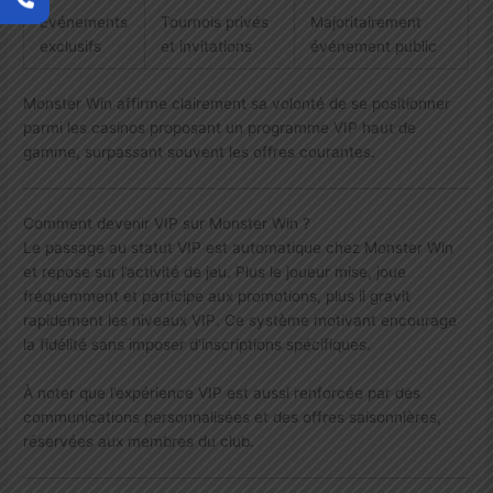
Événements
Tournois privés
Majoritairement
exclusifs
et invitations
événement public
Monster Win affirme clairement sa volonté de se positionner
parmi les casinos proposant un programme VIP haut de
gamme, surpassant souvent les offres courantes.
Comment devenir VIP sur Monster Win ?
Le passage au statut VIP est automatique chez Monster Win
et repose sur l’activité de jeu. Plus le joueur mise, joue
fréquemment et participe aux promotions, plus il gravit
rapidement les niveaux VIP. Ce système motivant encourage
la fidélité sans imposer d’inscriptions spécifiques.
À noter que l’expérience VIP est aussi renforcée par des
communications personnalisées et des offres saisonnières,
réservées aux membres du club.