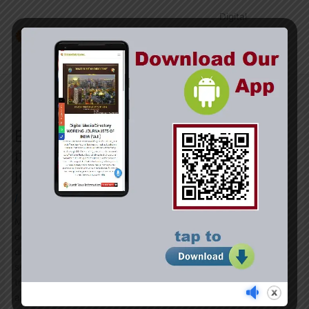
Skip
Digital
to
Media
content
Directo
ry
Est-ce que Monster Win Casino
propose des facilités pour les
joueurs VIP ?
/
Uncategorized
/ By
Team WJI
Monster Win est une plateforme de casino en ligne qui se
démarque par son approche moderne et complète du
divertissement iGaming. Les joueurs à la recherche de
sensations fortes, d’une large gamme de jeux et, surtout, de
traitements exclusifs y trouveront leur compte. Dans cet
article, nous allons analyser en détail si Monster Win offre