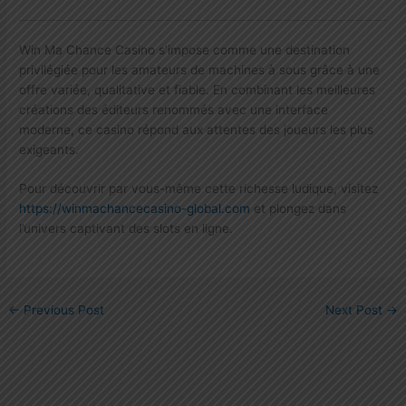
Win Ma Chance Casino s’impose comme une destination
privilégiée pour les amateurs de machines à sous grâce à une
offre variée, qualitative et fiable. En combinant les meilleures
créations des éditeurs renommés avec une interface
moderne, ce casino répond aux attentes des joueurs les plus
exigeants.
Pour découvrir par vous-même cette richesse ludique, visitez
https://winmachancecasino-global.com
et plongez dans
l’univers captivant des slots en ligne.
←
Previous Post
Next Post
→