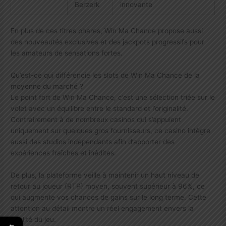
Berzerk
innovante
En plus de ces titres phares, Win Ma Chance propose aussi
des nouveautés exclusives et des jackpots progressifs pour
les amateurs de sensations fortes.
Qu’est-ce qui différencie les slots de Win Ma Chance de la
moyenne du marché ?
Le point fort de Win Ma Chance, c’est une sélection triée sur le
volet avec un équilibre entre le standard et l’originalité.
Contrairement à de nombreux casinos qui s’appuient
uniquement sur quelques gros fournisseurs, ce casino intègre
aussi des studios indépendants afin d’apporter des
expériences fraîches et inédites.
De plus, la plateforme veille à maintenir un haut niveau de
retour au joueur (RTP) moyen, souvent supérieur à 96%, ce
qui augmente vos chances de gains sur le long terme. Cette
attention au détail montre un réel engagement envers la
qualité du jeu.
←