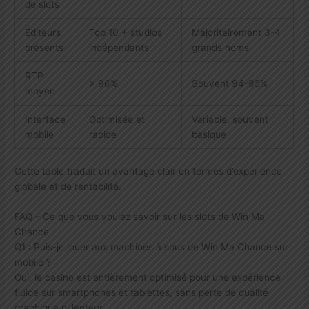
de slots
Éditeurs
Top 10 + studios
Majoritairement 3-4
présents
indépendants
grands noms
RTP
> 96%
Souvent 94-95%
moyen
Interface
Optimisée et
Variable, souvent
mobile
rapide
basique
Cette table traduit un avantage clair en termes d’expérience
globale et de rentabilité.
FAQ – Ce que vous voulez savoir sur les slots de Win Ma
Chance
Q1 : Puis-je jouer aux machines à sous de Win Ma Chance sur
mobile ?
Oui, le casino est entièrement optimisé pour une expérience
fluide sur smartphones et tablettes, sans perte de qualité
graphique ni lenteur.