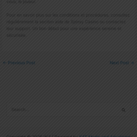
vous, le joueur.
Pour en savoir plus sur les conditions et procédures, consultez
régulièrement la section aide de Spinsy Casino ou contactez
leur support. Un bon début pour une expérience sereine et
sécurisée.
←
Previous Post
Next Post
→
S
e
a
r