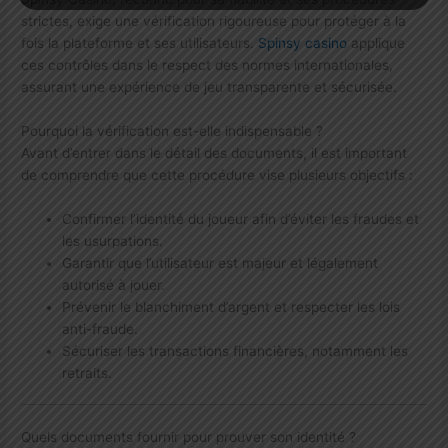
strictes, exige une vérification rigoureuse pour protéger à la
fois la plateforme et ses utilisateurs.
Spinsy casino
applique
ces contrôles dans le respect des normes internationales,
assurant une expérience de jeu transparente et sécurisée.
Pourquoi la vérification est-elle indispensable ?
Avant d’entrer dans le détail des documents, il est important
de comprendre que cette procédure vise plusieurs objectifs :
Confirmer l’identité du joueur afin d’éviter les fraudes et
les usurpations.
Garantir que l’utilisateur est majeur et légalement
autorisé à jouer.
Prévenir le blanchiment d’argent et respecter les lois
anti-fraude.
Sécuriser les transactions financières, notamment les
retraits.
Quels documents fournir pour prouver son identité ?