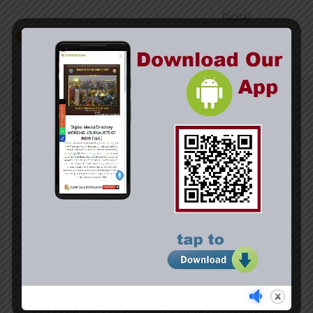
Skip
Digital
to
Media
content
Directo
ry
Quels documents préparer pour la
vérification sur Spinsy Casino
/
Uncategorized
/ By
Team WJI
La vérification d’identité est une étape essentielle sur Spinsy
Casino, garantissant la sécurité des joueurs et la conformité
réglementaire. En tant qu’analyste en ligne spécialisé dans les
plateformes iGaming, je vous guide à travers ce processus en
vous exposant clairement quels documents vous devrez
fournir pour réussir cette étape sans accroc.
Spinsy Casino, reconnu pour sa fiabilité et ses procédures