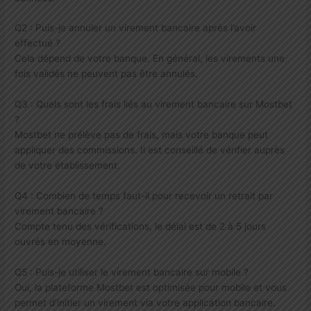
Q2 : Puis-je annuler un virement bancaire après l’avoir
effectué ?
Cela dépend de votre banque. En général, les virements une
fois validés ne peuvent pas être annulés.
Q3 : Quels sont les frais liés au virement bancaire sur Mostbet
?
Mostbet ne prélève pas de frais, mais votre banque peut
appliquer des commissions. Il est conseillé de vérifier auprès
de votre établissement.
Q4 : Combien de temps faut-il pour recevoir un retrait par
virement bancaire ?
Compte tenu des vérifications, le délai est de 2 à 5 jours
ouvrés en moyenne.
Q5 : Puis-je utiliser le virement bancaire sur mobile ?
Oui, la plateforme Mostbet est optimisée pour mobile et vous
permet d’initier un virement via votre application bancaire.