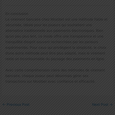
En conclusion
Le virement bancaire chez Mostbet est une méthode fiable et
sécurisée, idéale pour les joueurs qui souhaitent une
alternative traditionnelle aux paiements électroniques. Bien
qu’un peu plus lent, ce mode offre une transparence et une
tranquillité d’esprit souvent recherchées par les parieurs
expérimentés. Pour ceux qui privilégient la simplicité, le choix
d’une autre méthode peut être plus adapté, mais le virement
reste un incontournable du paysage des paiements en ligne.
Avec cette compréhension claire des méthodes de virement
bancaire, chaque joueur peut désormais gérer ses
transactions sur Mostbet avec confiance et efficacité.
←
Previous Post
Next Post
→