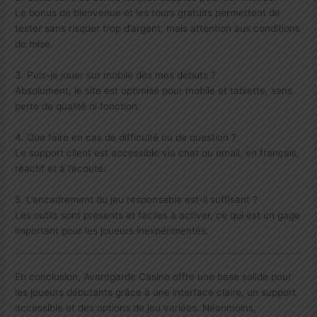
Le bonus de bienvenue et les tours gratuits permettent de
tester sans risquer trop d’argent, mais attention aux conditions
de mise.
3. Puis-je jouer sur mobile dès mes débuts ?
Absolument, le site est optimisé pour mobile et tablette, sans
perte de qualité ni fonction.
4. Que faire en cas de difficulté ou de question ?
Le support client est accessible via chat ou email, en français,
réactif et à l’écoute.
5. L’encadrement du jeu responsable est-il suffisant ?
Les outils sont présents et faciles à activer, ce qui est un gage
important pour les joueurs inexpérimentés.
En conclusion, Avantgarde Casino offre une base solide pour
les joueurs débutants grâce à une interface claire, un support
accessible et des options de jeu variées. Néanmoins,