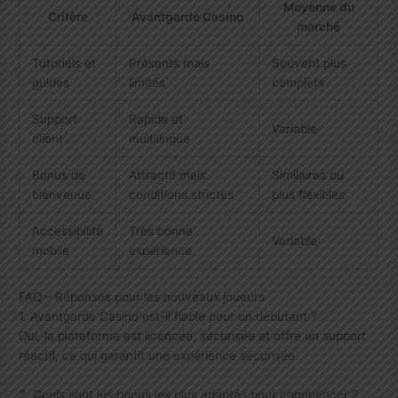
Moyenne du
Critère
Avantgarde Casino
marché
Tutoriels et
Présents mais
Souvent plus
guides
limités
complets
Support
Rapide et
Variable
client
multilingue
Bonus de
Attractif mais
Similaires ou
bienvenue
conditions strictes
plus flexibles
Accessibilité
Très bonne
Variable
mobile
expérience
FAQ – Réponses pour les nouveaux joueurs
1. Avantgarde Casino est-il fiable pour un débutant ?
Oui, la plateforme est licencée, sécurisée et offre un support
réactif, ce qui garantit une expérience sécurisée.
2. Quels sont les bonus les plus adaptés pour commencer ?