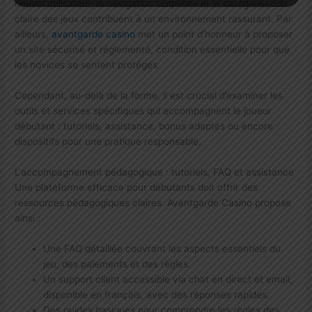
nouvel utilisateur, la navigation simplifiée et la catégorisation
claire des jeux contribuent à un environnement rassurant. Par
ailleurs,
avantgarde casino
met un point d’honneur à proposer
un site sécurisé et réglementé, condition essentielle pour que
les novices se sentent protégés.
Cependant, au-delà de la forme, il est crucial d’examiner les
outils et services spécifiques qui accompagnent le joueur
débutant : tutoriels, assistance, bonus adaptés ou encore
dispositifs pour une pratique responsable.
L’accompagnement pédagogique : tutoriels, FAQ et assistance
Une plateforme efficace pour débutants doit offrir des
ressources pédagogiques claires. Avantgarde Casino propose
ainsi :
Une FAQ détaillée couvrant les aspects essentiels du
jeu, des paiements et des règles.
Un support client accessible via chat en direct et email,
disponible en français, avec des réponses rapides.
Des guides basiques pour comprendre les règles des