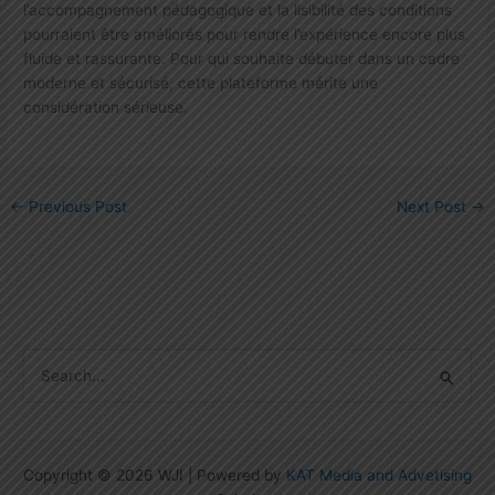
l’accompagnement pédagogique et la lisibilité des conditions
pourraient être améliorés pour rendre l’expérience encore plus
fluide et rassurante. Pour qui souhaite débuter dans un cadre
moderne et sécurisé, cette plateforme mérite une
considération sérieuse.
←
Previous Post
Next Post
→
S
e
a
r
Copyright © 2026 WJI | Powered by
KAT Media and Advetising