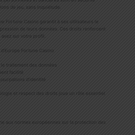
ions de jeu, sans inquiétude.
 Fortune Casino garantit à ses utilisateurs le
uppression de leurs données. Ces droits renforcent
avez sur votre profil.
s d’Europe Fortune Casino
t le traitement des données
ent facilité
usurpations d’identité
logie et respect des droits joue un rôle essentiel
rme aux normes européennes sur la protection des