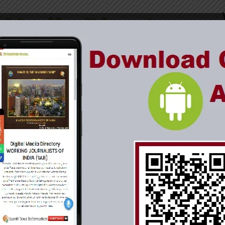
ne Casino protège vos
 efficacement
uer en toute confiance
me reconnue pour son sérieux et sa fiabilité dans
isite, vous constatez que la protection de vos