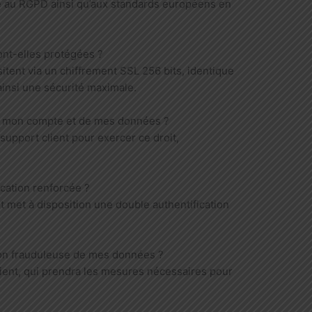
me au RGPD ainsi qu’aux standards européens en
nt-elles protégées ?
itent via un chiffrement SSL 256 bits, identique
ainsi une sécurité maximale.
e mon compte et de mes données ?
upport client pour exercer ce droit,
ication renforcée ?
t met à disposition une double authentification
ation frauduleuse de mes données ?
ient, qui prendra les mesures nécessaires pour