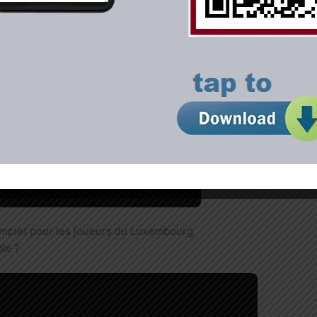
complet pour les joueurs du Luxembourg
ble ?