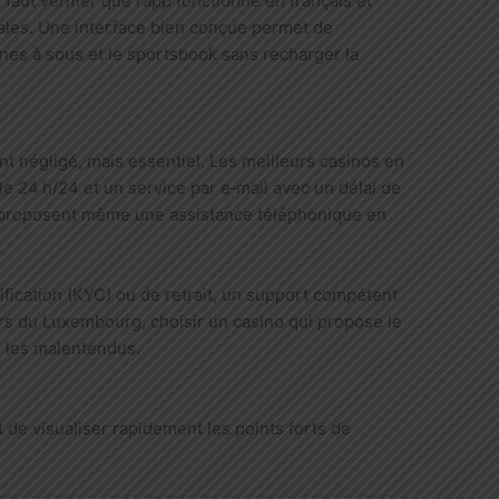
 faut vérifier que l’app fonctionne en français et
ales. Une interface bien conçue permet de
ines à sous et le sportsbook sans recharger la
nt négligé, mais essentiel. Les meilleurs casinos en
ble 24 h/24 et un service par e‑mail avec un délai de
es proposent même une assistance téléphonique en
fication (KYC) ou de retrait, un support compétent
rs du Luxembourg, choisir un casino qui propose le
e les malentendus.
 de visualiser rapidement les points forts de