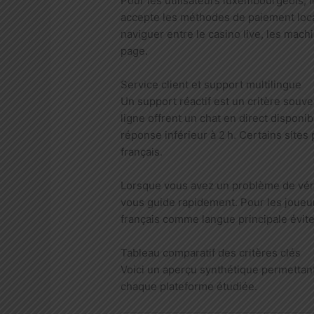
Pour les utilisateurs luxembourgeois, il
accepte les méthodes de paiement loc
naviguer entre le casino live, les mach
page.
Service client et support multilingue
Un support réactif est un critère souve
ligne offrent un chat en direct disponi
réponse inférieur à 2 h. Certains sit
français.
Lorsque vous avez un problème de véri
vous guide rapidement. Pour les joueu
français comme langue principale évit
Tableau comparatif des critères clés
Voici un aperçu synthétique permettant
chaque plateforme étudiée.