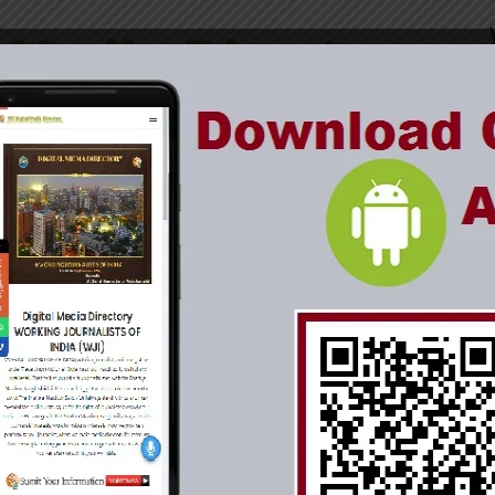
ligne au Luxembourg : étapes