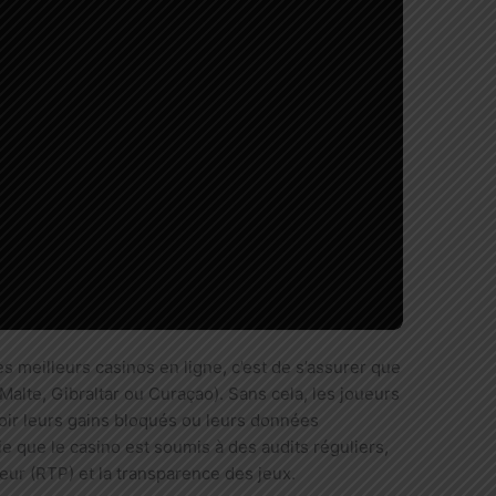
s meilleurs casinos en ligne, c’est de s’assurer que
Malte, Gibraltar ou Curaçao). Sans cela, les joueurs
oir leurs gains bloqués ou leurs données
fie que le casino est soumis à des audits réguliers,
eur (RTP) et la transparence des jeux.