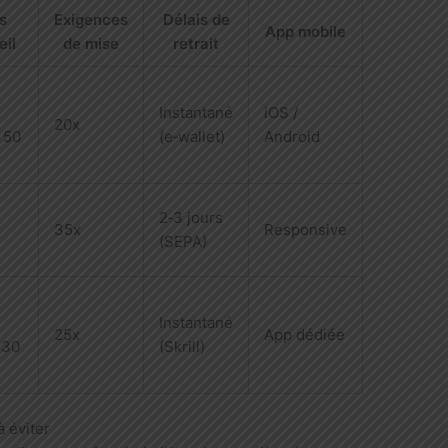
s
Exigences
Délais de
App mobile
eil
de mise
retrait
Instantané
iOS /
20x
 50
(e‑wallet)
Android
2‑3 jours
35x
Responsive
(SEPA)
Instantané
25x
App dédiée
 30
(Skrill)
à éviter