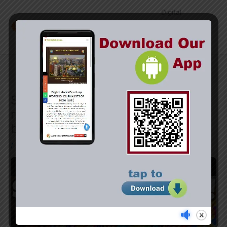
Skip
Digital
to
Media
content
Directo
ry
Spinanga casino cz v České
republice – praktický průvodce
bonusy, platbami a mobilní aplikací
/
Uncategorized
/ By
Team WJI