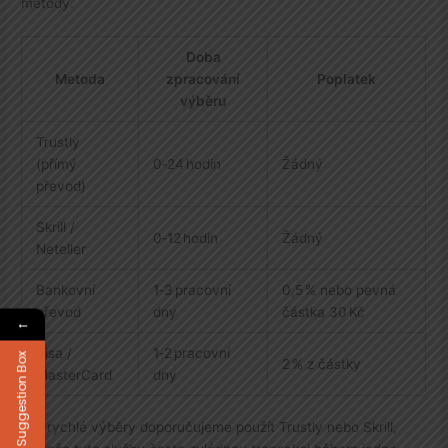
metody.
Doba
Metoda
zpracování
Poplatek
výběru
Trustly
(přímý
0‑24 hodin
Žádný
převod)
Skrill /
0‑12 hodin
Žádný
Neteller
Bankovní
1‑3 pracovní
0,5 % nebo pevná
převod
dny
částka 30 Kč
←
Visa /
1‑2 pracovní
Suggestion Box
2 % z částky
MasterCard
dny
Pro rychlé výběry doporučujeme použít Trustly nebo Skrill,