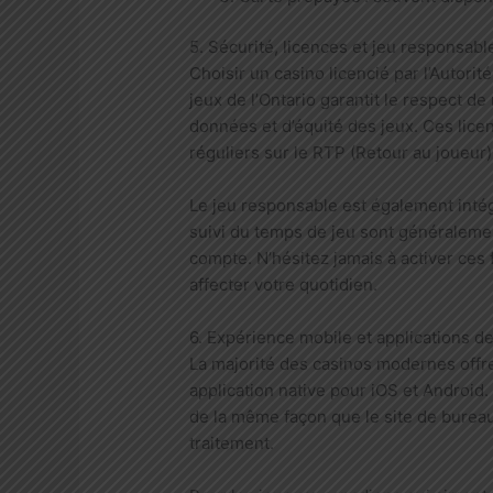
5. Sécurité, licences et jeu responsabl
Choisir un casino licencié par l’Autor
jeux de l’Ontario garantit le respect d
données et d’équité des jeux. Ces licen
réguliers sur le RTP (Retour au joueur) 
Le jeu responsable est également intégr
suivi du temps de jeu sont généraleme
compte. N’hésitez jamais à activer ces
affecter votre quotidien.
6. Expérience mobile et applications d
La majorité des casinos modernes offr
application native pour iOS et Android
de la même façon que le site de burea
traitement.