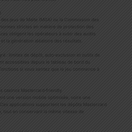
e
ité des jeux de Malte (MGA) ou la Commission des
e normes strictes en matière de protection des
ces obligent les opérateurs à subir des audits
et la génération aléatoire des résultats.
é : limites de dépôt, auto‑exclusion et outils de
nt accessibles depuis le tableau de bord du
 fonctions si vous sentez que le jeu commence à
es casinos Mastercard‑friendly
ent une version mobile optimisée, voire une
. Ces applications supportent les dépôts Mastercard
u, tout en conservant la même vitesse de