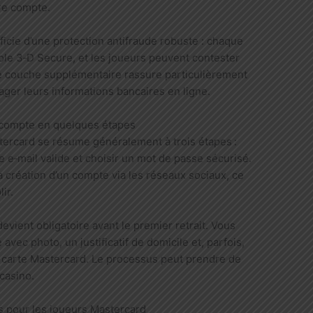
re compte.
ficie d’une protection antifraude robuste : chaque
cole 3‑D Secure, et les joueurs peuvent contester
e couche supplémentaire rassure particulièrement
ager leurs informations bancaires en ligne.
e compte en quelques étapes
stercard se résume généralement à trois étapes :
se e‑mail valide et choisir un mot de passe sécurisé.
 création d’un compte via les réseaux sociaux, ce
ir.
 devient obligatoire avant le premier retrait. Vous
avec photo, un justificatif de domicile et, parfois,
e carte Mastercard. Le processus peut prendre de
casino.
ifs pour les joueurs Mastercard