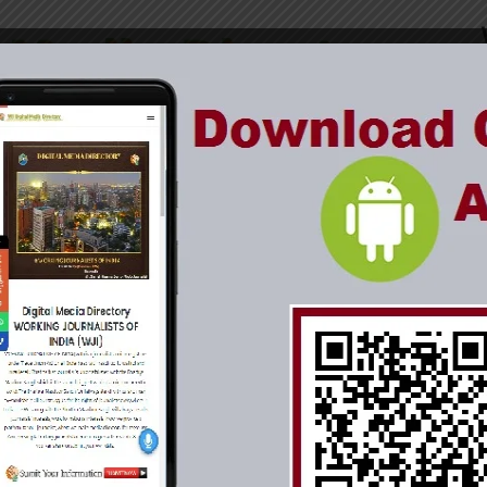
no en ligne avec Mastercard