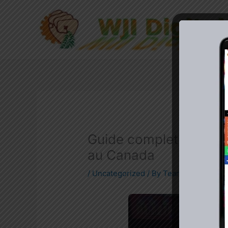
Skip
to
content
Guide complet du casi
au Canada
/
Uncategorized
/ By
Team WJI