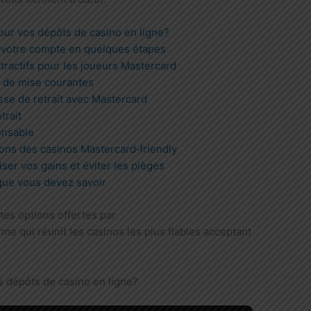
our vos dépôts de casino en ligne?
er votre compte en quelques étapes
ttractifs pour les joueurs Mastercard
 de mise courantes
sse de retrait avec Mastercard
trait
ponsable
ions des casinos Mastercard‑friendly
ser vos gains et éviter les pièges
 que vous devez savoir
tes options offertes par
orme qui réunit les casinos les plus fiables acceptant
s dépôts de casino en ligne?