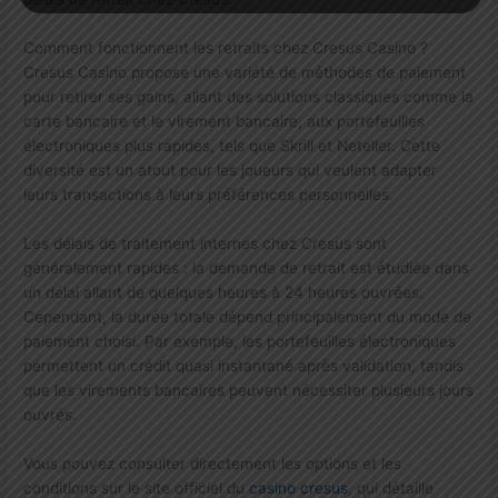
Comment fonctionnent les retraits chez Cresus Casino ?
Cresus Casino propose une variété de méthodes de paiement
pour retirer ses gains, allant des solutions classiques comme la
carte bancaire et le virement bancaire, aux portefeuilles
électroniques plus rapides, tels que Skrill et Neteller. Cette
diversité est un atout pour les joueurs qui veulent adapter
leurs transactions à leurs préférences personnelles.
Les délais de traitement internes chez Cresus sont
généralement rapides : la demande de retrait est étudiée dans
un délai allant de quelques heures à 24 heures ouvrées.
Cependant, la durée totale dépend principalement du mode de
paiement choisi. Par exemple, les portefeuilles électroniques
permettent un crédit quasi instantané après validation, tandis
que les virements bancaires peuvent nécessiter plusieurs jours
ouvrés.
Vous pouvez consulter directement les options et les
conditions sur le site officiel du
casino cresus
, qui détaille