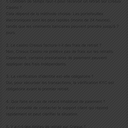
1. Combien de temps faut-il pour recevoir un retrait sur Cresus
Casino ?
Cela dépend de la méthode choisie. Les portefeuilles
électroniques sont les plus rapides (moins de 24 heures),
tandis que les virements bancaires peuvent prendre jusqu’à 7
jours.
2. Le casino Cresus facture-t-il des frais de retrait ?
Non, Cresus Casino ne prélève pas de frais sur les retraits.
Cependant, certains prestataires de paiement peuvent
appliquer des frais indépendants.
3. La vérification d’identité est-elle obligatoire ?
Oui, pour sécuriser les transactions, la vérification KYC est
obligatoire avant le premier retrait.
4. Que faire en cas de retard inhabituel de paiement ?
Il est conseillé de contacter le support client qui répond
rapidement et peut clarifier la situation.
5. Y a-t-il des limites de retrait sur Cresus ?