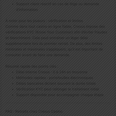
Support client réactif en cas de litige ou demande
d’information
À noter pour les joueurs : vérification et limites
Comme dans tout casino en ligne fiable, Cresus impose des
vérifications KYC (Know Your Customer) afin d’éviter fraudes
et blanchiment. Cela peut entraîner un léger délai
supplémentaire lors du premier retrait. De plus, des limites
minimales et maximales s’appliquent, qu’il est important de
consulter avant de faire une demande.
Résumé rapide des points clés :
Délai interne Cresus : 0 à 24h en moyenne
Méthodes rapides : portefeuilles électroniques
Délais bancaires dictent souvent la durée totale
Vérification KYC peut rallonger le traitement initial
Support disponible pour accompagner chaque étape
FAQ : Retraits chez Cresus Casino