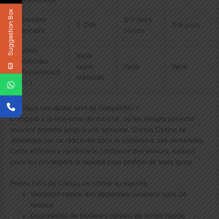
Suggestion Box
Virement
3-7 jours
0-24h
3-8 jours
bancaire
ouvrés
Autres
Varie
méthodes
selon
Varie
Varie
(Paysafecard,
méthode
etc.)
Pourquoi ces délais sont-ils compétitifs ?
Comparé à la moyenne du marché, où les retraits peuvent
souvent prendre jusqu’à une semaine, Cresus Casino se
démarque par sa réactivité dans le traitement des demandes.
Cette efficience renforce la confiance des joueurs, surtout
ceux qui privilégient la rapidité pour profiter de leurs gains.
Points forts de Cresus vs norme du marché
Validation rapide des demandes (souvent sous 24
heures)
Disponibilité de plusieurs options de retrait rapide